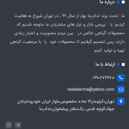
درباره ما
ما تحت برند ندادرما بهار از سال 99 ، در تهران شروع به فعالیت
کردیم. با بررسی بازار و نیاز های مشتریان ما متوجه شدیم که
محصولات گیاهی خالص در بین مردم محبوبیت و اعتبار زیادی
دارند، پس تصمیم گرفتیم تا محصولات خود را با مرجعیت گیاهی
تهیه و تولید کنیم.
ارتباط با ما
09907729701
nedaderma@yahoo.com
تهران،کیلومتر14 جاده مخصوص،بلوار ایران خودرو،خیابان
جهاد،کوچه قدس یک،دفتر پیشخوان،ندادرما