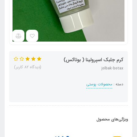
کرم جلبک اسپرولینا ( بوتاکس)
(دیدگاه 82 کاربر)
jolbak-botax
دسته :
محصولات پوستی
ویژگی‌های محصول