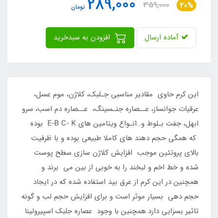
289,000
359,000
20%
تومان
آماده ارسال
افزودن به سبدخرید
این کرم حاوی مقادیر مناسبی جـلبک، کلاژن، موم عسل،
عرقیات جوانساز، عــصاره جنـسینگ، عــصاره دم اسب، سرو
ابهل، جفت بـلوط و…انـواع ویتامین های E-B C- K بوده
که همگی حجم دهند های کاملا طبیعی بوده و با ظرفیت
بالای پروتئین موجب افزایش کلاژن سازی سطح پوست
شده و خط اخم و لبخند را به خوبی از بین می برند و
همچنین در این کرم از عرق بید استفاده شده که در ایجاد
حجم دهی بسیار موثر است و برای افزایش حجم لب و گونه
تاثیر بسزایی دارد.همچنین با وجود عصاره جلبک اسپیرولینا