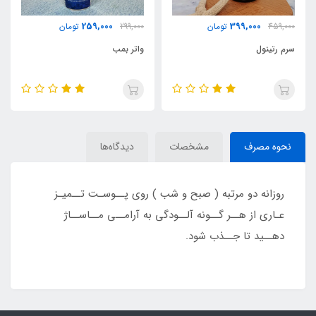
269,000
259,000
299,000
تومان
299,000
تومان
واتر بمب
ژل لیفت ابرو
نحوه مصرف
مشخصات
دیدگاه‌ها
روزانه دو مرتبه ( صبح و شب ) روی پــوسـت تــمیـز
عـاری از هــر گــونه آلــودگی به آرامــی مــاســاژ
دهــید تا جــذب شود.