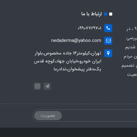
ارتباط با ما
09907729701
ما تحت برند ندادرما بهار از سال 99 ، در
بررسی
nedaderma@yahoo.com
 شدیم
تهران،کیلومتر14 جاده مخصوص،بلوار
 مردم
ایران خودرو،خیابان جهاد،کوچه قدس
س تصمیم
یک،دفتر پیشخوان،ندادرما
جعیت
عضویت