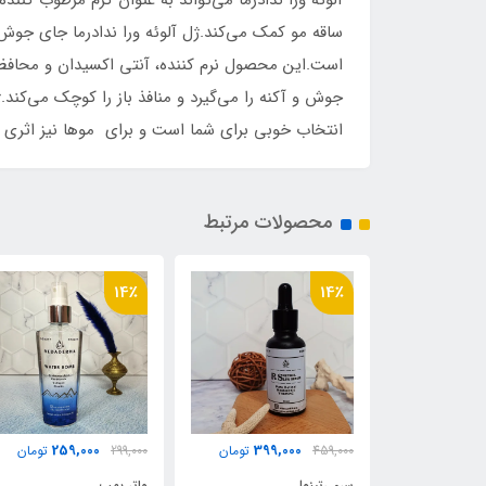
آلوئه ورا ندادرما می‌تواند به عنوان کرم مرطوب کن
ساقه مو کمک می‌کند.ژل آلوئه ورا ندادرما جای جو
است.این محصول نرم کننده، آنتی اکسیدان و محافظ
جوش و آکنه را می‌گیرد و منافذ باز را کوچک می‌کند
انتخاب خوبی برای شما است و برای موها نیز اثری 
محصولات مرتبط
11٪
14٪
269,000
259,000
399,
تومان
299,000
تومان
299,000
تومان
واتر بمب
ژل لیفت ابرو