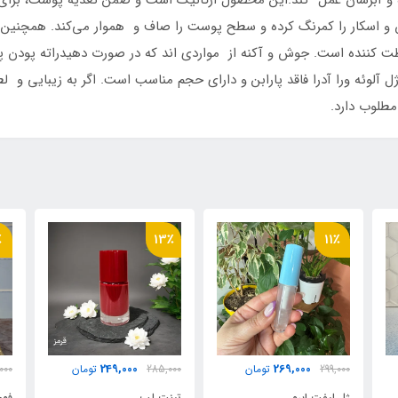
نده و آبرسان عمل کند.این محصول ارگانیک است و ضمن تغذیه پوست، برای مو
ش و اسکار را کمرنگ کرده و سطح پوست را صاف و هموار می‌کند. همچنین
ت کننده است. جوش و آکنه از مواردی اند که در صورت دهیدراته پودن پ
.ژل آلوئه ورا آدرا فاقد پارابن و دارای حجم مناسب است. اگر به زیبایی
مطلوب دارد.
6٪
13٪
379,000
249,000
285,000
تومان
399,000
تومان
00
تینت لب
فوم شستشو پوست خشک
فو